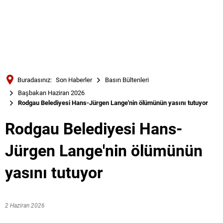
Türkçe
Українська
ARAMA
Polski
Português
Buradasınız:
Son Haberler
Basın Bültenleri
Română
Başbakan Haziran 2026
Rodgau Belediyesi Hans-Jürgen Lange'nin ölümünün yasını tutuyor
Български
Русский
Rodgau Belediyesi Hans-
Deutsch
MENÜ
Jürgen Lange'nin ölümünün
yasını tutuyor
2 Haziran 2026