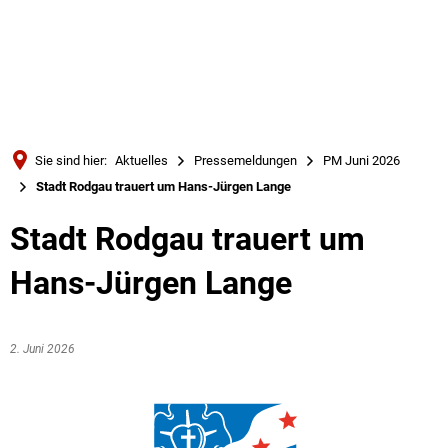
Türkçe
Українська
SUCHE
Polski
Português
Sie sind hier:
Aktuelles
Pressemeldungen
PM Juni 2026
Română
Stadt Rodgau trauert um Hans-Jürgen Lange
Български
Stadt Rodgau trauert um
Русский
Hans-Jürgen Lange
Deutsch
MENÜ
2. Juni 2026