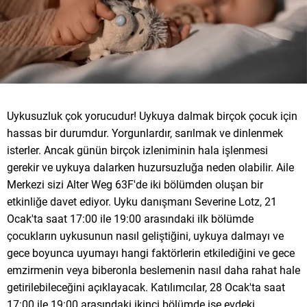
Uykusuzluk çok yorucudur! Uykuya dalmak birçok çocuk için
hassas bir durumdur. Yorgunlardır, sarılmak ve dinlenmek
isterler. Ancak günün birçok izleniminin hala işlenmesi
gerekir ve uykuya dalarken huzursuzluğa neden olabilir. Aile
Merkezi sizi Alter Weg 63F'de iki bölümden oluşan bir
etkinliğe davet ediyor. Uyku danışmanı Severine Lotz, 21
Ocak'ta saat 17:00 ile 19:00 arasındaki ilk bölümde
çocukların uykusunun nasıl geliştiğini, uykuya dalmayı ve
gece boyunca uyumayı hangi faktörlerin etkilediğini ve gece
emzirmenin veya biberonla beslemenin nasıl daha rahat hale
getirilebileceğini açıklayacak. Katılımcılar, 28 Ocak'ta saat
17:00 ile 19:00 arasındaki ikinci bölümde ise evdeki