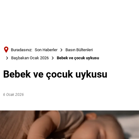
Türkçe
Українська
ARAMA
Polski
Português
Buradasınız:
Son Haberler
Basın Bültenleri
Română
Başbakan Ocak 2026
Bebek ve çocuk uykusu
Български
Bebek ve çocuk uykusu
Русский
Deutsch
MENÜ
6 Ocak 2026