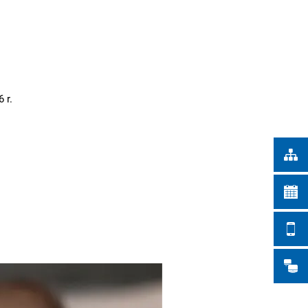
Türkçe
IEJSKIE
Українська
WYSZUKIWANIE
Polski
Português
 r.
Română
Български
Русский
Deutsch
MENÜ