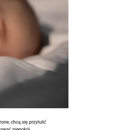
one, chcą się przytulić
dować niepokój