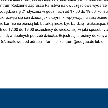
entrum Rodzinne zaprasza Państwa na dwuczęściowe wydarzeni
 odbędzie się 21 stycznia w godzinach od 17:00 do 19:00, konsu
jak rozwija się sen dzieci, jakie czynniki wpływają na zasypianie
e karmienie piersią lub butelką może być bardziej relaksujące. 
h od 17:00 do 19:00 uczestnicy dowiedzą się, w jaki sposób r
 indywidualnych potrzeb dziecka. Rejestracji prosimy dokonywa
7, mailowo pod adresem familienzentrum@rodgau.de lub onlin