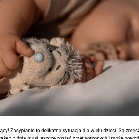
ący! Zasypianie to delikatna sytuacja dla wielu dzieci. Są zmęcz
wrażeń z dnia musi jeszcze zostać przetworzonych i może powo