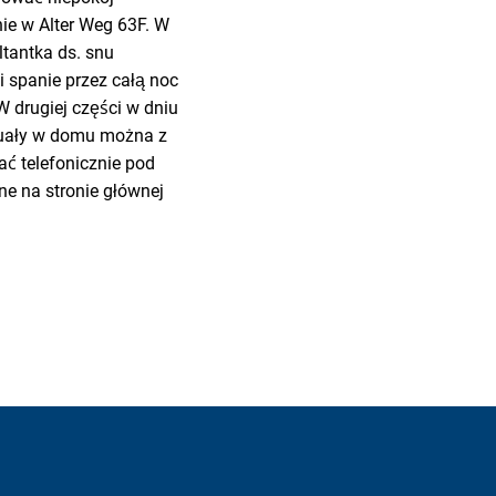
e w Alter Weg 63F. W
ltantka ds. snu
 i spanie przez całą noc
W drugiej części w dniu
ytuały w domu można z
ć telefonicznie pod
e na stronie głównej