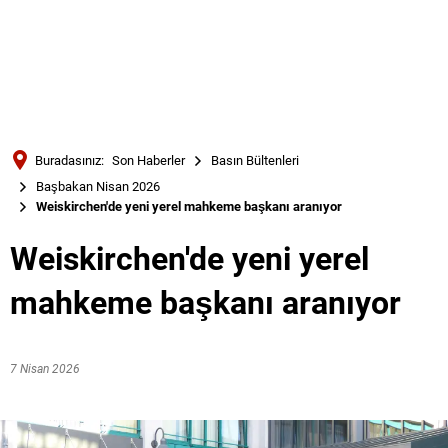
Türkçe
Українська
ARAMA
Polski
Português
Buradasınız:
Son Haberler
Basın Bültenleri
Română
Başbakan Nisan 2026
Weiskirchen'de yeni yerel mahkeme başkanı aranıyor
Български
Русский
Weiskirchen'de yeni yerel
Deutsch
MENÜ
mahkeme başkanı aranıyor
7 Nisan 2026