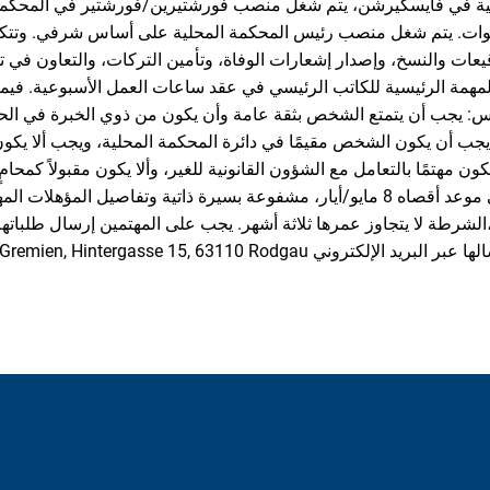
لية في فايسكيرشن، يتم شغل منصب فورشتيرين/فورشتير في المحكمة 
 مدة الولاية 10 سنوات. يتم شغل منصب رئيس المحكمة المحلية على أساس شرفي. و
عات والنسخ، وإصدار إشعارات الوفاة، وتأمين التركات، والتعاون في تح
المهمة الرئيسية للكاتب الرئيسي في عقد ساعات العمل الأسبوعية. فيم
س: يجب أن يتمتع الشخص بثقة عامة وأن يكون من ذوي الخبرة في الح
. يجب أن يكون الشخص مقيمًا في دائرة المحكمة المحلية، ويجب ألا يكو
كون مهتمًا بالتعامل مع الشؤون القانونية للغير، وألا يكون مقبولاً كمحا
الطلبات خطيًا في موعد أقصاه 8 مايو/أيار، مشفوعة بسيرة ذاتية وتفاصيل الم
الشرطة لا يتجاوز عمرها ثلاثة أشهر. يجب على المهتمين إرسال طلباتهم إلى قاضي 
Fachbereich Recht und Gremien, Hintergasse 15, 63110 Rodgau