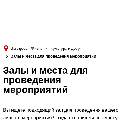
Türkçe
Українська
ПОИСК
Polski
Português
Вы здесь:
Жизнь
Культура и досуг
Română
Залы и места для проведения мероприятий
Български
Залы и места для
Залы
Русский
проведения
и
Deutsch
мероприятий
MENÜ
места
для
Вы ищете подходящий зал для проведения вашего
личного мероприятия? Тогда вы пришли по адресу!
проведения