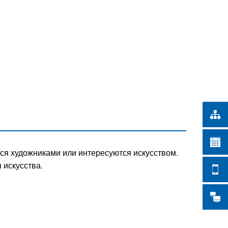
Türkçe
СКИЕ РАБОТЫ
Українська
ПОИСК
Polski
Português
Română
Български
Русский
Deutsch
MENÜ
ся художниками или интересуются искусством.
 искусства.