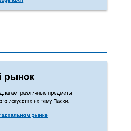
JugendArt
й рынок
длагает различные предметы
го искусства на тему Пасхи.
пасхальном рынке