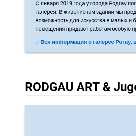
С января 2019 года у города Родгау п
галерея. В живописном здании мы пре
возможность для искусства в малых и
помещения придают работам особую п
Вся информация о галерее Рогау, 
RODGAU ART & Jug