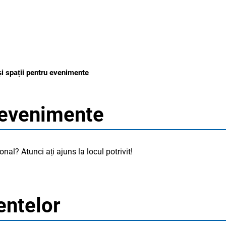
LUC
și spații pentru evenimente
u evenimente
nal? Atunci ați ajuns la locul potrivit!
entelor