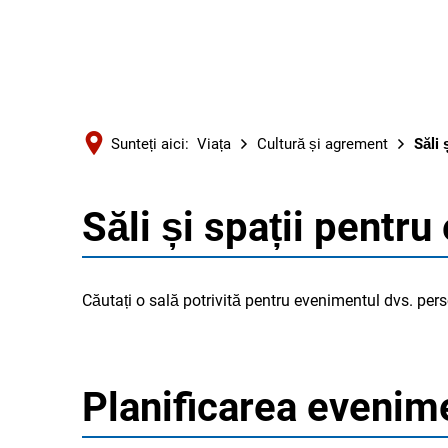
Sunteți aici:
Viața
Cultură și agrement
Săli 
Săli și spații pentr
Săli
și
Căutați o sală potrivită pentru evenimentul dvs. perso
spații
pentru
Planificarea evenim