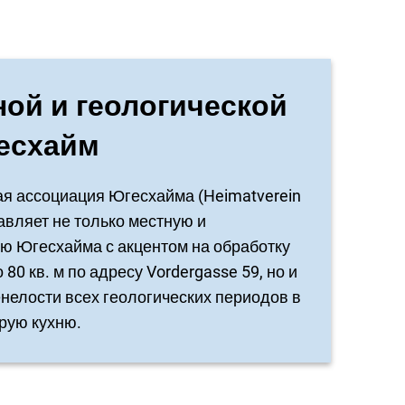
ной и геологической
есхайм
ая ассоциация Югесхайма (Heimatverein
авляет не только местную и
 Югесхайма с акцентом на обработку
80 кв. м по адресу Vordergasse 59, но и
нелости всех геологических периодов в
арую кухню.