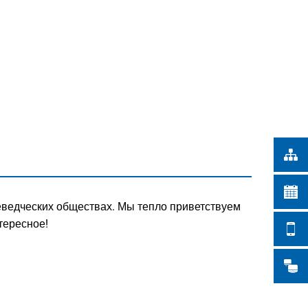
Türkçe
СКИЕ РАБОТЫ
Українська
ПОИСК
Polski
Português
Română
Български
Русский
Deutsch
MENÜ
еведческих обществах. Мы тепло приветствуем
тересное!