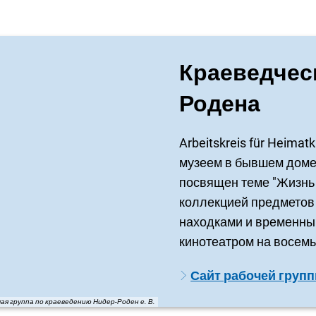
Краеведчес
Родена
Arbeitskreis für Heimat
музеем в бывшем доме 
посвящен теме "Жизнь 
коллекцией предметов 
находками и временным
кинотеатром на восемь
Сайт рабочей групп
ая группа по краеведению Нидер-Роден е. В.