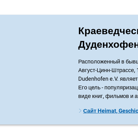
Краеведчес
Дуденхофе
Расположенный в бывш
Август-Цинн-Штрассе, 1,
Dudenhofen e.V. являет
Его цель - популяризац
виде книг, фильмов и 
Сайт Heimat, Geschich