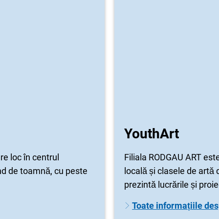
YouthArt
re loc în centrul
Filiala RODGAU ART este J
d de toamnă, cu peste
locală și clasele de artă 
prezintă lucrările și proie
Toate informațiile de