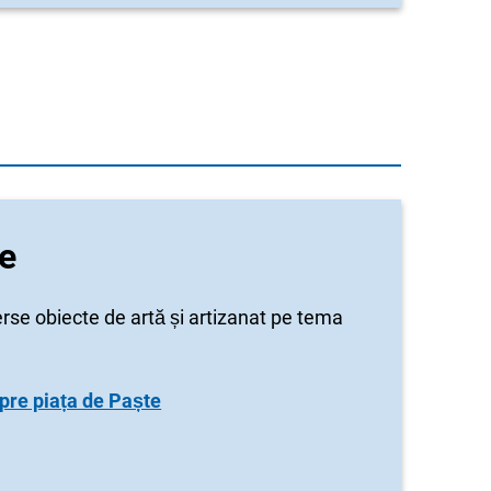
te
erse obiecte de artă și artizanat pe tema
spre piața de Paște