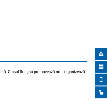
Türkçe
RĂRI ÎN ORAȘ
Українська
CĂUTARE
Polski
Português
Română
Български
Русский
Deutsch
MENÜ
 de artă. Orașul Rodgau promovează arta, organizează