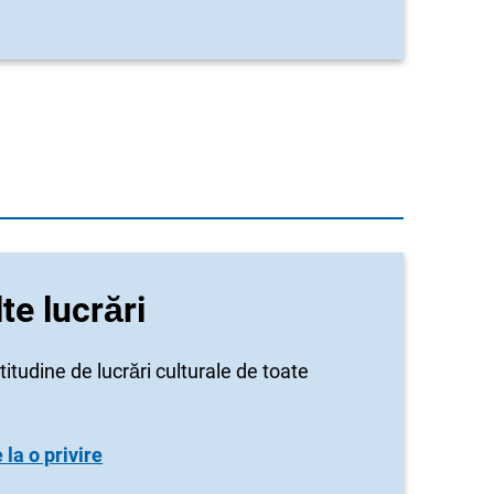
lte lucrări
titudine de lucrări culturale de toate
la o privire