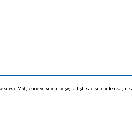
LUC
creativă. Mulți oameni sunt ei înșiși artiști sau sunt interesați