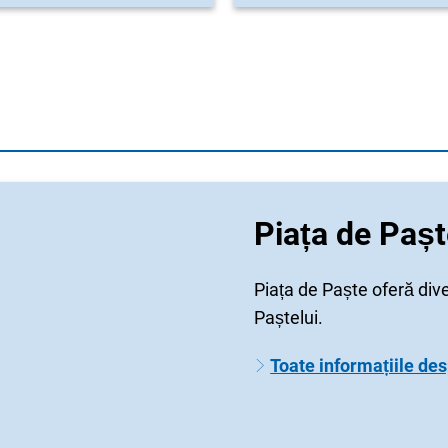
Piața de Paș
Piața de Paște oferă div
Paștelui.
Toate informațiile de