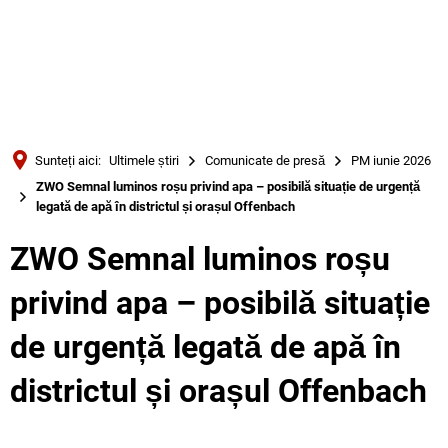
Türkçe
Українська
CĂUTARE
Polski
Português
Sunteți aici:
Ultimele știri
Comunicate de presă
PM iunie 2026
Română
ZWO Semnal luminos roșu privind apa – posibilă situație de urgență
legată de apă în districtul și orașul Offenbach
Български
Русский
ZWO Semnal luminos roșu
Deutsch
MENÜ
privind apa – posibilă situație
de urgență legată de apă în
districtul și orașul Offenbach