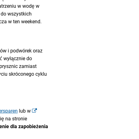
atrzeniu w wodę w
 do wszystkich
cza w ten weekend.
sów i podwórek oraz
ć wyłącznie do
 prysznic zamiast
yciu skróconego cyklu
ersparen
lub w
ę na stronie
nie dla zapobieżenia