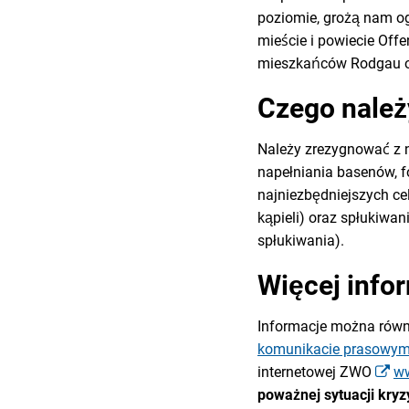
poziomie, grożą nam o
mieście i powiecie Off
mieszkańców Rodgau o 
Czego należ
Należy zrezygnować z n
napełniania basenów, 
najniezbędniejszych cel
kąpieli) oraz spłukiwa
spłukiwania).
Więcej info
Informacje można równ
komunikacie prasowym
internetowej ZWO
ww
poważnej sytuacji kryz