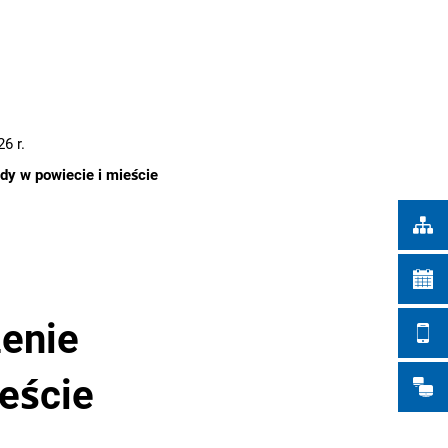
Türkçe
IEJSKIE
Українська
WYSZUKIWANIE
Polski
Português
6 r.
Română
y w powiecie i mieście
Български
Русский
Deutsch
MENÜ
enie
eście