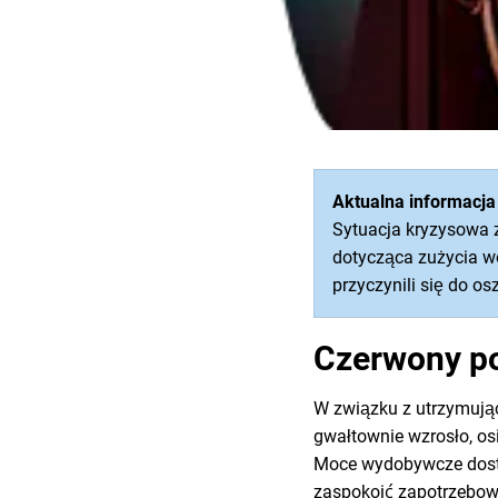
Aktualna informacja
Sytuacja kryzysowa 
dotycząca zużycia 
przyczynili się do 
Czerwony p
W związku z utrzymując
gwałtownie wzrosło, o
Moce wydobywcze dosta
zaspokoić zapotrzebowa