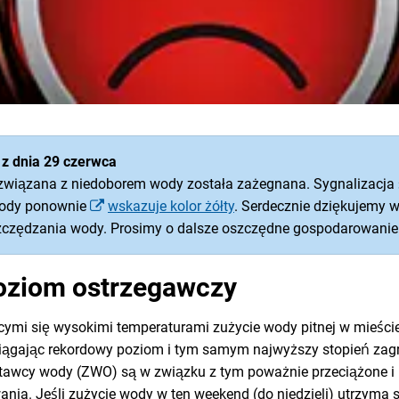
 z dnia 29 czerwca
związana z niedoborem wody została zażegnana. Sygnalizacja
wody ponownie
wskazuje kolor żółty
. Serdecznie dziękujemy w
oszczędzania wody. Prosimy o dalsze oszczędne gospodarowani
oziom ostrzegawczy
ymi się wysokimi temperaturami zużycie wody pitnej w mieście
siągając rekordowy poziom i tym samym najwyższy stopień zagr
wcy wody (ZWO) są w związku z tym poważnie przeciążone i ni
nia. Jeśli zużycie wody w ten weekend (do niedzieli) utrzyma 