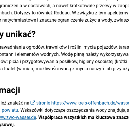
graniczenia w dostawach, a nawet krótkotrwałe przerwy w zaop
enbach. Dotyczy to również Rodgau. W związku z tym apelujemy
natychmiastowe i znaczne ograniczenie zużycia wody, zwłasz
y unikać?
awadniania ogrodów, trawników i roślin, mycia pojazdów, tara
fontann i elementów wodnych. Wodę pitną należy wykorzystywa
ów: picia i przygotowywania posiłków, higieny osobistej (krótki
nia toalet (w miarę możliwości wodą z mycia naczyń lub przy uż
rmacji
ież znaleźć na
stronie https://www.kreis-offenbach.de/wass
 powiatu
. Wskazówki dotyczące oszczędzania wody znajdują si
w.zwo-wasser.de
.
Współpraca wszystkich ma kluczowe znacze
ysowej.