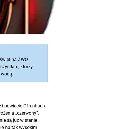
 świetlna ZWO
szystkim, którzy
e wodą.
 i powiecie Offenbach
ożenia „czerwony”.
e są już w stanie
się na tak wysokim