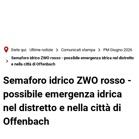
Türkçe
Українська
RICERCA
Polski
Português
Siete qui:
Ultime notizie
Comunicati stampa
PM Giugno 2026
Română
Semaforo idrico ZWO rosso - possibile emergenza idrica nel distretto
e nella città di Offenbach
Български
Русский
Semaforo idrico ZWO rosso -
Deutsch
MENÜ
possibile emergenza idrica
nel distretto e nella città di
Offenbach