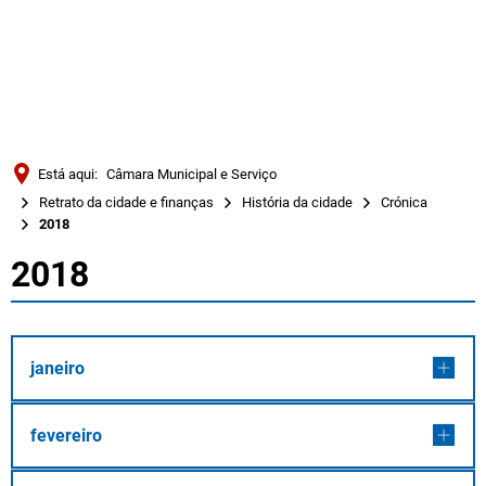
Türkçe
Українська
PESQUISAR
Polski
Português
Está aqui:
Câmara Municipal e Serviço
Română
Retrato da cidade e finanças
História da cidade
Crónica
2018
Български
2018
Русский
2018
Deutsch
MENÜ
janeiro
fevereiro