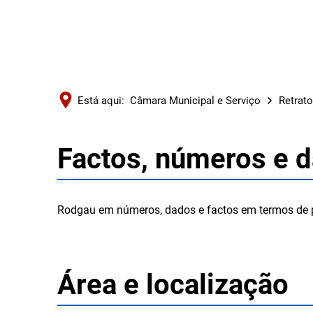
Está aqui:
Câmara Municipal e Serviço
Retrato
Factos, números e 
Factos,
números
Rodgau em números, dados e factos em termos de p
e
dados
Área e localização