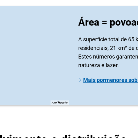
Área = povoa
A superfície total de 6
residenciais, 21 km² de 
Estes números garantem
natureza e lazer.
Mais pormenores sobr
Axel Haesler