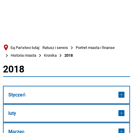
Türkçe
Українська
WYSZUKIWANIE
Polski
Português
Są Państwo tutaj:
Ratusz i serwis
Portret miasta i finanse
Română
Historia miasta
Kronika
2018
Български
2018
2018
Русский
Deutsch
MENÜ
Styczeń
luty
Marzec