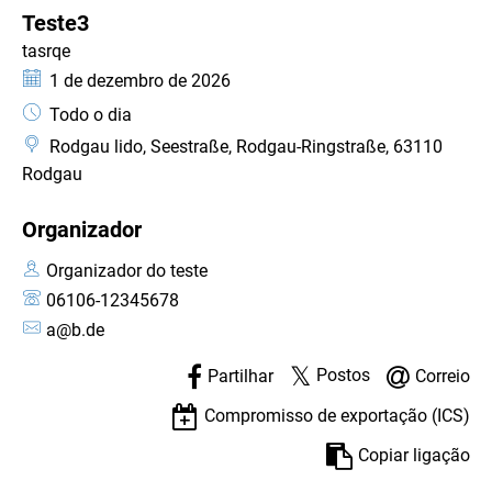
CATEGORIA: FESTIVAL
Teste3
tasrqe
Data:
1 de dezembro de 2026
Hora:
Todo o dia
Rodgau lido, Seestraße, Rodgau-Ringstraße, 63110
Rodgau
Organizador
Organizador do teste
06106-12345678
a@b.de
Postos
Partilhar
Correio
Compromisso de exportação (ICS)
Copiar ligação