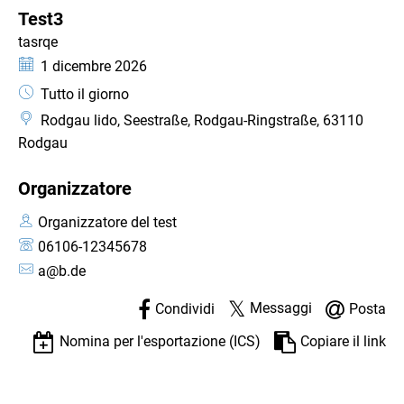
CATEGORIA: FESTIVAL
Test3
tasrqe
Data:
1 dicembre 2026
Orario:
Tutto il giorno
Rodgau lido, Seestraße, Rodgau-Ringstraße, 63110
Rodgau
Organizzatore
Organizzatore del test
06106-12345678
a@b.de
Messaggi
Condividi
Posta
Nomina per l'esportazione (ICS)
Copiare il link