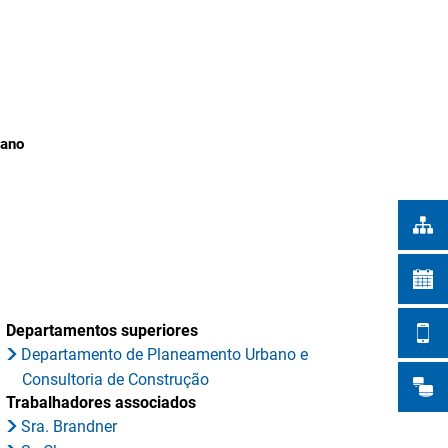
Türkçe
 NA CIDADE
Українська
PESQUISAR
Polski
Português
bano
Română
Български
Русский
Deutsch
MENÜ
Departamentos superiores
Departamento de Planeamento Urbano e
Consultoria de Construção
Trabalhadores associados
Sra. Brandner