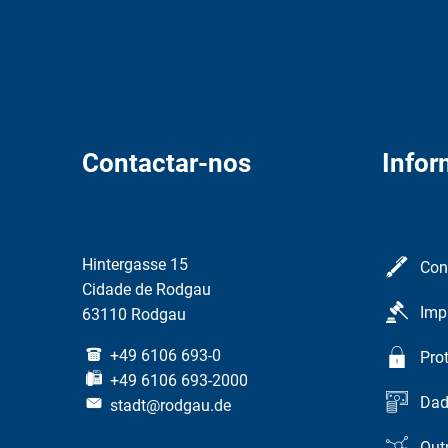
Contactar-nos
Info
Hintergasse 15
Con
Cidade de Rodgau
Imp
63110 Rodgau
+49 6106 693-0
Pro
+49 6106 693-2000
Dad
stadt@rodgau.de
Out