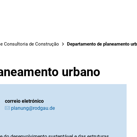
OBRAS
e Consultoria de Construção
Departamento de planeamento ur
laneamento urbano
correio eletrónico
planung@rodgau.de
 do desenvolvimento sustentável e das estruturas