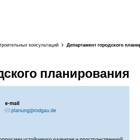
ГОРОД
строительных консультаций
Департамент городского плани
дского планирования
e-mail
planung@rodgau.de
опросами устойчивого развития и пространственной