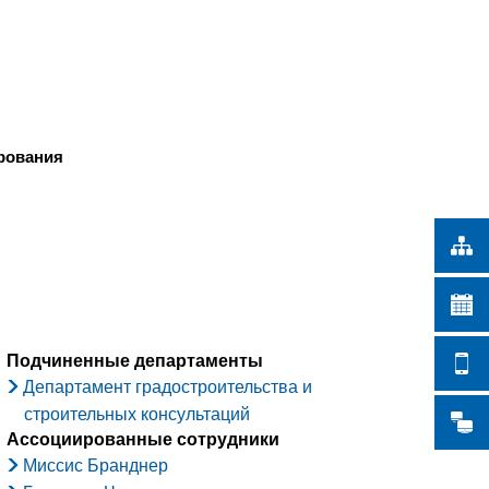
Türkçe
СКИЕ РАБОТЫ
Українська
ПОИСК
Polski
Português
рования
Română
Български
Русский
Deutsch
MENÜ
Подчиненные департаменты
Департамент градостроительства и
строительных консультаций
Ассоциированные сотрудники
Миссис Бранднер