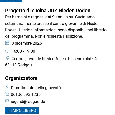
Roden
CATEGORIA: OFFERTA
Progetto di cucina JUZ Nieder-Roden
Per bambini e ragazzi dai 9 anni in su. Cuciniamo
settimanalmente presso il centro giovanile di Nieder-
Roden. Ulteriori informazioni sono disponibili nel libretto
del programma. Non è richiesta l'iscrizione.
Data:
3 dicembre 2025
Orario:
16:00 - 19:00
Centro giovanile Nieder-Roden, Puiseauxplatz 4,
63110 Rodgau
Organizzatore
Dipartimento della gioventù
06106 693-1235
jugend@rodgau.de
TEMPO LIBERO