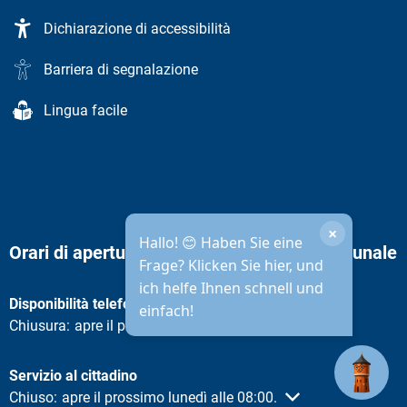
Dichiarazione di accessibilità
Barriera di segnalazione
Lingua facile
×
Hallo! 😊 Haben Sie eine
Orari di apertura dell'amministrazione comunale
Frage? Klicken Sie hier, und
ich helfe Ihnen schnell und
Disponibilità telefonica
einfach!
Fare clic per nascondere altri orari di apertura o chiusura
Chiusura:
apre il prossimo lunedì alle 08:30.
Servizio al cittadino
Fare clic per nascondere altri orari di apertura o chiusura
Chiuso:
apre il prossimo lunedì alle 08:00.