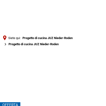
Türkçe
Українська
RICERCA
Polski
Português
Siete qui:
Progetto di cucina JUZ Nieder-Roden
Română
Progetto di cucina JUZ Nieder-Roden
Български
Progetto
Русский
di
Deutsch
MENÜ
cucina
JUZ
Nieder-
OFFERTA