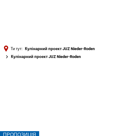
Türkçe
Українська
ПОШУК
Polski
Português
Ти тут:
Кулінарний проект JUZ Nieder-Roden
Română
Кулінарний проект JUZ Nieder-Roden
Български
Кулінарний
Русский
проект
Deutsch
MENÜ
JUZ
Nieder-
Roden
ПРОПОЗИЦІЯ