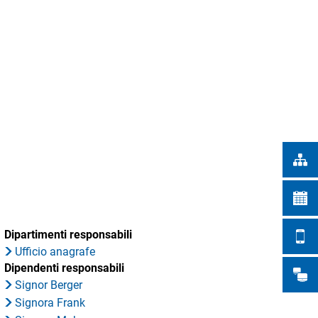
Türkçe
 DELLA CITTÀ
Українська
RICERCA
Polski
Português
Română
Български
Русский
Deutsch
MENÜ
Dipartimenti responsabili
Ufficio anagrafe
Dipendenti responsabili
Signor Berger
Signora Frank