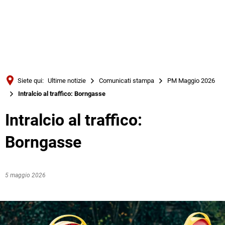
Türkçe
Українська
RICERCA
Polski
Português
Siete qui:
Ultime notizie
Comunicati stampa
PM Maggio 2026
Română
Intralcio al traffico: Borngasse
Български
Intralcio al traffico:
Русский
Borngasse
Deutsch
MENÜ
5 maggio 2026