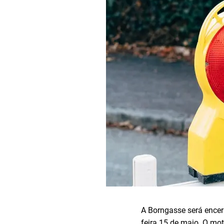
A Borngasse será encerr
feira 15 de maio. O mot