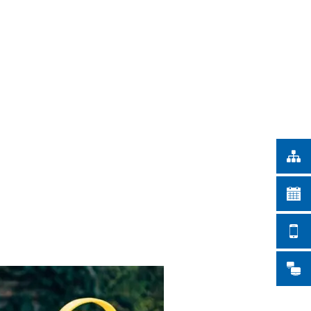
Türkçe
 NA CIDADE
Українська
PESQUISAR
Polski
Português
Română
Български
Русский
Deutsch
MENÜ