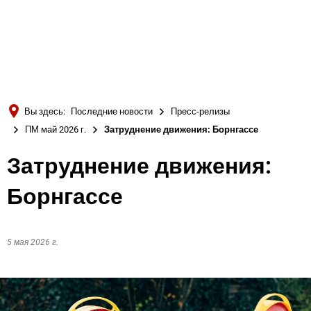
Türkçe
Українська
ПОИСК
Polski
Português
Вы здесь:
Последние новости
Пресс-релизы
Română
ПМ май 2026 г.
Затруднение движения: Борнгассе
Български
Затруднение движения:
Русский
Борнгассе
Deutsch
MENÜ
5 мая 2026 г.