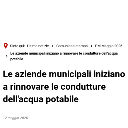
Türkçe
Українська
RICERCA
Polski
Português
Siete qui:
Ultime notizie
Comunicati stampa
PM Maggio 2026
Română
Le aziende municipali iniziano a rinnovare le condutture dell'acqua
potabile
Български
Русский
Le aziende municipali iniziano
Deutsch
MENÜ
a rinnovare le condutture
dell'acqua potabile
12 maggio 2026