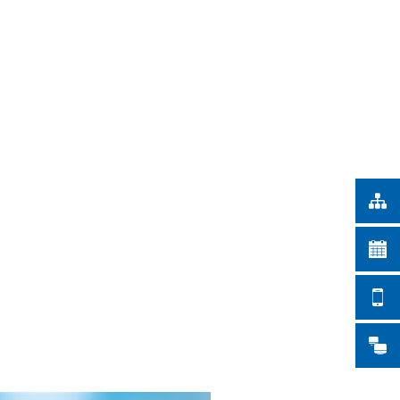
Türkçe
IEJSKIE
Українська
WYSZUKIWANIE
Polski
Português
Română
Български
Русский
Deutsch
MENÜ