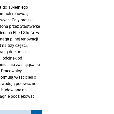
a do 10-letniego
ramach renowacji
wych. Cały projekt
zona przez Stadtwerke
edrich-Ebert-Straße w
maga pilnej renowacji
 na trzy części.
rwają do końca
i odcinek od
ie linia zasilająca na
. Pracownicy
ormują właścicieli o
owodują połowiczne
ce budowlane na
pragnie podziękować