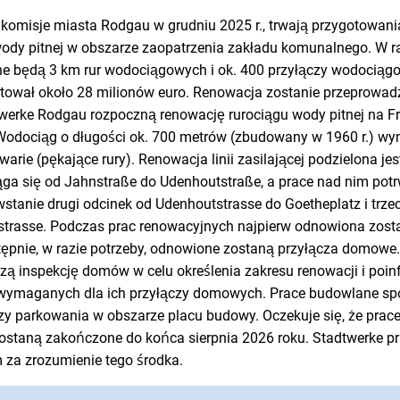
 komisje miasta Rodgau w grudniu 2025 r., trwają przygotowani
 wody pitnej w obszarze zaopatrzenia zakładu komunalnego. W 
e będą 3 km rur wodociągowych i ok. 400 przyłączy wodociągo
tował około 28 milionów euro. Renowacja zostanie przeprowad
erke Rodgau rozpoczną renowację rurociągu wody pitnej na Fri
 Wodociąg o długości ok. 700 metrów (zbudowany w 1960 r.) wy
arie (pękające rury). Renowacja linii zasilającej podzielona jest
ąga się od Jahnstraße do Udenhoutstraße, a prace nad nim pot
stanie drugi odcinek od Udenhoutstrasse do Goetheplatz i trzec
rstrasse. Podczas prac renowacyjnych najpierw odnowiona zostan
ępnie, w razie potrzeby, odnowione zostaną przyłącza domowe
ą inspekcję domów w celu określenia zakresu renowacji i poinf
wymaganych dla ich przyłączy domowych. Prace budowlane sp
zy parkowania w obszarze placu budowy. Oczekuje się, że pra
 zostaną zakończone do końca sierpnia 2026 roku. Stadtwerke 
za zrozumienie tego środka.