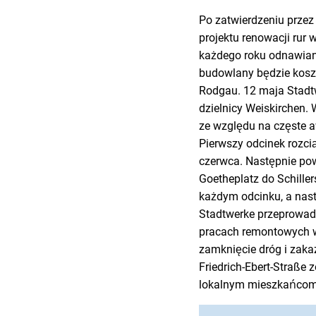
Po zatwierdzeniu przez
projektu renowacji rur
każdego roku odnawian
budowlany będzie kosz
Rodgau. 12 maja Stadtw
dzielnicy Weiskirchen.
ze względu na częste aw
Pierwszy odcinek rozci
czerwca. Następnie pow
Goetheplatz do Schille
każdym odcinku, a nast
Stadtwerke przeprowadz
pracach remontowych 
zamknięcie dróg i zaka
Friedrich-Ebert-Straße
lokalnym mieszkańcom 