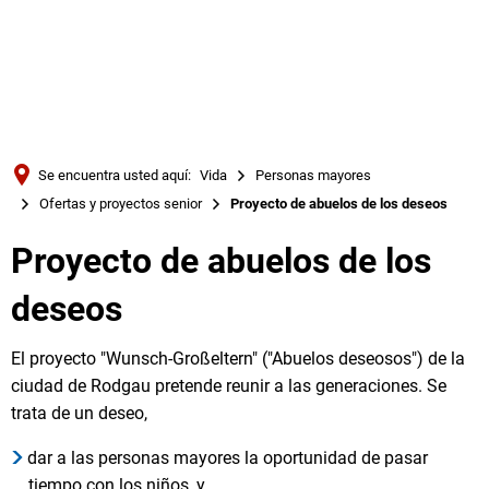
Türkçe
Українська
BUSQUE EN
Polski
Português
Se encuentra usted aquí:
Vida
Personas mayores
Română
Ofertas y proyectos senior
Proyecto de abuelos de los deseos
Български
Proyecto
Proyecto de abuelos de los
Русский
de
deseos
Deutsch
MENÜ
abuelos
El proyecto "Wunsch-Großeltern" ("Abuelos deseosos") de la
ciudad de Rodgau pretende reunir a las generaciones. Se
de
trata de un deseo,
los
dar a las personas mayores la oportunidad de pasar
tiempo con los niños, y