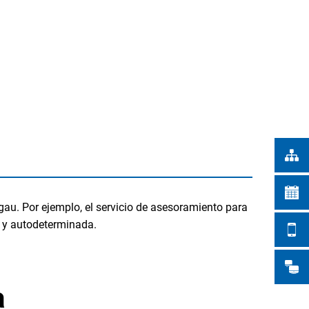
Türkçe
UNICIPALES
Українська
BUSQUE EN
Polski
Português
Română
Български
Русский
Deutsch
MENÜ
u. Por ejemplo, el servicio de asesoramiento para
a y autodeterminada.
a