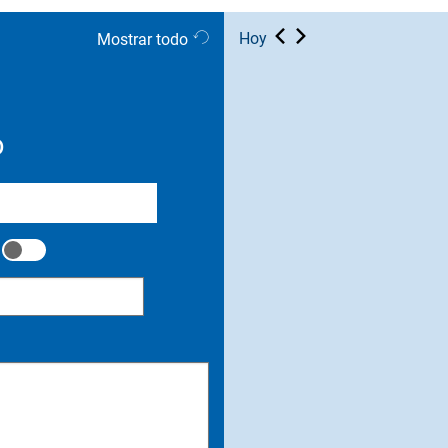
Hoy
Mostrar todo
o
troduzca la fecha final)
fines de