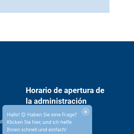
Horario de apertura de
la administración
municipal
×
Hallo! 😊 Haben Sie eine Frage?
idad
Klicken Sie hier, und ich helfe
Ihnen schnell und einfach!
Disponibilidad por teléfono