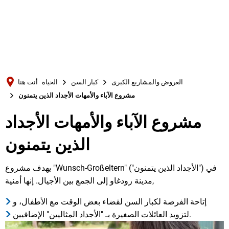
Türkçe
Українська
بحث
Polski
Português
العروض والمشاريع الكبرى
كبار السن
الحياة
أنت هنا
Română
مشروع الآباء والأمهات الأجداد الذين يتمنون
Български
مشروع الآباء والأمهات الأجداد
مشروع
Русский
الذين يتمنون
الآباء
Deutsch
MENÜ
والأمهات
يهدف مشروع "Wunsch-Großeltern" ("الأجداد الذين يتمنون") في
مدينة رودغاو إلى الجمع بين الأجيال. إنها أمنية,
الأجداد
إتاحة الفرصة لكبار السن لقضاء بعض الوقت مع الأطفال، و
الذين
لتزويد العائلات الصغيرة بـ "الأجداد المثاليين" الإضافيين.