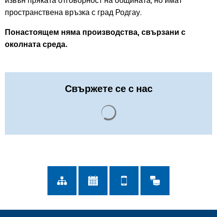
извън пряката отговорност на общината, но имат
пространствена връзка с град Родгау.
Понастоящем няма производства, свързани с
околната среда.
Свържете се с нас
Резултатите от търсенето с