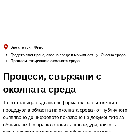
Türkçe
Українська
ТЪРСЕНЕ
Polski
Português
Вие сте тук:
Живот
Română
Градско планиране, околна среда и мобилност
Околна среда
Процеси, свързани с околната среда
Български
Русский
Процеси, свързани с
Deutsch
MENÜ
околната среда
Тази страница съдържа информация за съответните
процедури в областта на околната среда - от публичното
обявяване до цифровото показване на документите за
обявяване. По правило това са процедури, които са