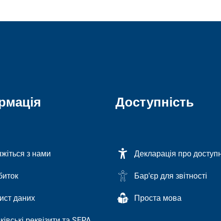
рмація
Доступність
яжіться з нами
Декларація про доступн
биток
Бар'єр для звітності
ист даних
Проста мова
ківські реквізити та SEPA