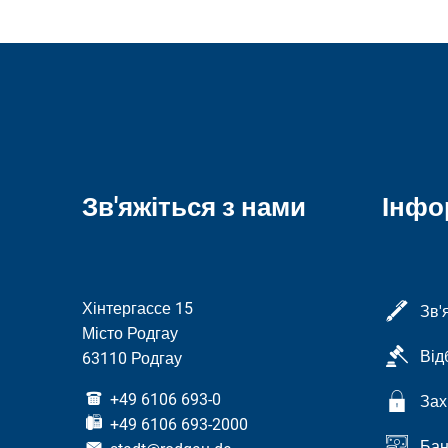
Зв'яжіться з нами
Інфо
Хінтергассе 15
Зв'
Місто Родгау
Від
63110 Родгау
+49 6106 693-0
Зах
+49 6106 693-2000
Бан