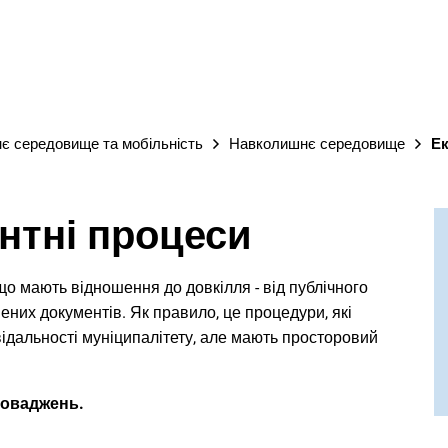
М
є середовище та мобільність
Навколишнє середовище
Ек
нтні процеси
що мають відношення до довкілля - від публічного
их документів. Як правило, це процедури, які
ідальності муніципалітету, але мають просторовий
роваджень.