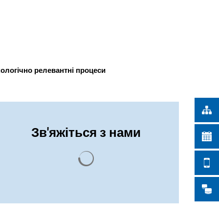
Türkçe
ІСЬКІ РОБОТИ
Українська
ПОШУК
Polski
Português
ологічно релевантні процеси
Română
Български
Русский
Зв'яжіться з нами
Deutsch
MENÜ
Результати пошуку завантажено