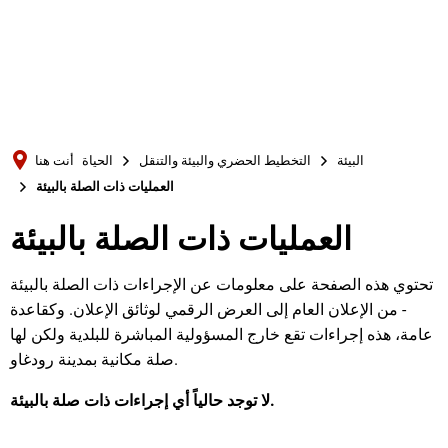
Türkçe
Українська
بحث
Polski
Português
البيئة
التخطيط الحضري والبيئة والتنقل
الحياة
أنت هنا
Română
العمليات ذات الصلة بالبيئة
Български
العمليات ذات الصلة بالبيئة
Русский
Deutsch
تحتوي هذه الصفحة على معلومات عن الإجراءات ذات الصلة بالبيئة
MENÜ
- من الإعلان العام إلى العرض الرقمي لوثائق الإعلان. وكقاعدة
عامة، هذه إجراءات تقع خارج المسؤولية المباشرة للبلدية ولكن لها
صلة مكانية بمدينة رودغاو.
لا توجد حالياً أي إجراءات ذات صلة بالبيئة.