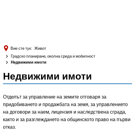
Türkçe
Українська
ТЪРСЕНЕ
Polski
Português
Вие сте тук:
Живот
Română
Градско планиране, околна среда и мобилност
Недвижими имоти
Български
Недвижими имоти
Русский
Недвижими
Deutsch
MENÜ
имоти
Отделът за управление на земите отговаря за
придобиването и продажбата на земя, за управлението
на договори за наем, лицензия и наследствена сграда,
както и за разглеждането на общинското право на първи
отказ.