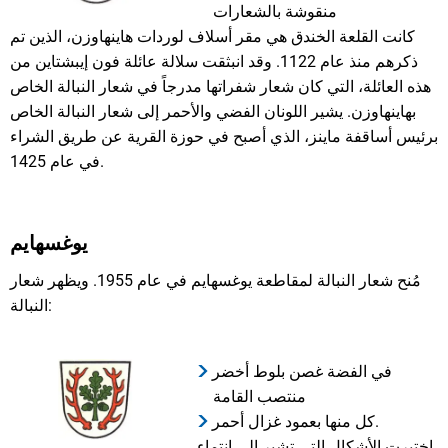
منقوشة بالشعارات
كانت القلعة الخندق هي مقر أسلاف لوردات هاينهاوزن، الذين تم
ذكرهم منذ عام 1122. وقد انبثقت سلالة عائلة فون إيبشتاين من
هذه العائلة، التي كان شعار شفراتها مدرجاً في شعار النبالة الخاص
بهاينهاوزن. يشير اللونان الفضي والأحمر إلى شعار النبالة الخاص
برئيس أساقفة ماينز، الذي أصبح في حوزة القرية عن طريق الشراء
في عام 1425.
يوغسهايم
مُنح شعار النبالة لمقاطعة يوغسهايم في عام 1955. ويظهر شعار
النبالة:
في الفضة غصن بلوط أخضر
منتصب القامة
كل منها بعمود غزال أحمر.
اختيرت الأشكال التي تشير إلى انتماء