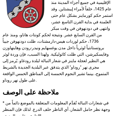
الإقليمية في جميع أجزاء المدينة منذ
عام 1425، خلفاً لأمراء إيبشتاين. وقد
استمر حكم كورماينز بشكل عام حتى
العلمنة في بداية القرن التاسع عشر،
وانتهى في دودنهوفن في وقت مبكر
من القرن السابع عشر. ونتيجة لحكم كونتات هاناو، ومنذ عام
1736، حكم لوردات هيس-دارمشتات، ظلت دودنهوفن جيباً
بروتستانتياً لوثرياً داخل مدن يوغسهايم ونيدر-رودن وهاينهاوزن
وفايسكيرشن، التي ظلت كاثوليكية. ولهذا السبب، فإن وردة لوثر
هي النظير لعجلة ماينز في شعار النبالة لبلدة رودغاو. يُرمز إلى
مجرى نهر "روداو" الذي يتدفق عبر البلدية الجديدة بالشريط
المتموج، بينما تشير النجوم الخمسة إلى المناطق الخمس الواقعة
على طول نهر روداو.
ملاحظة على الوصف
* في شعارات النبالة تُقدَّم المعلومات المتعلقة بالموضع دائماً من
وجهة نظر حامل الشعار، أي الناظر خلف الدرع. لذلك فإن المنظر
العلوي مقلوب للوصف!