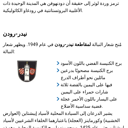
ترمز وردة لوثر إلى حقيقة أن دودنهوفن هي المدينة الوحيدة ذات
الأغلبية البروتستانتية في رودغاو الكاثوليكية.
نيدر-رودن
مُنح شعار النبالة
لمقاطعة نيدر-رودن
في عام 1949. ويظهر شعار
النبالة:
برج الكنيسة الفضي باللون الأسود
برج الكنيسة مصحوبًا بدرعين
مائلين نحو أطراف الدرع
فيها على اليمين بالفضة ثلاثة
شارات حمراء على اليمين
على اليسار باللون الأحمر عجلة
فضية سداسية الأضلاع.
يشير الدرعان إلى السيادة المحلية لأسياد إيبشتاين (العوارض
الخشبية) وكورماينز (العجلة) باعتبارهما الخلفاء الشرعيين لأسياد
إيبشتاين حتى عام 1425. ويوجد بينهما برج الكنيسة المحلية، وهو ذو