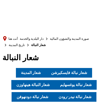
Türkçe
Українська
بحث
Polski
Português
صورة المدينة والشؤون المالية
دار البلدية والخدمة
أنت هنا
Română
شعار النبالة
تاريخ المدينة
Български
شعار النبالة
Русский
Deutsch
MENÜ
شعار نبالة فايسكيرشن
شعار المدينة
شعار نبالة يوغسهايم
شعار النبالة هينهاوزن
شعار نبالة نيدر-رودن
شعار نبالة دودنهوفن