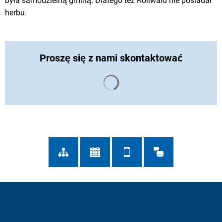
była samodzielną gminą. Dlatego też Rollwald nie posiadał
herbu.
Proszę się z nami skontaktować
Wyniki wyszukiwania są ład