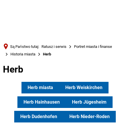
Türkçe
Українська
WYSZUKIWANIE
Polski
Português
Są Państwo tutaj:
Ratusz i serwis
Portret miasta i finanse
Română
Historia miasta
Herb
Български
Herb
Русский
Deutsch
MENÜ
Herb miasta
Herb Weiskirchen
Herb Hainhausen
Herb Jügesheim
Herb Dudenhofen
Herb Nieder-Roden