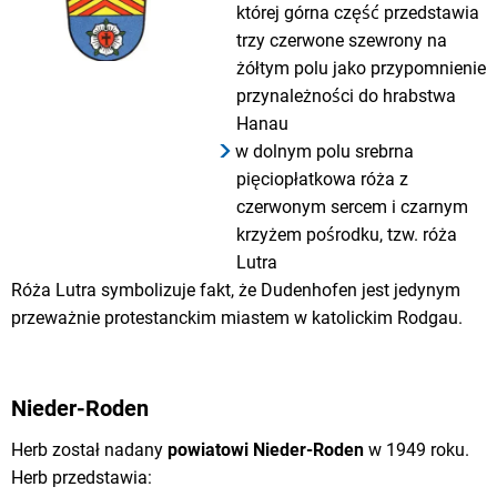
której górna część przedstawia
trzy czerwone szewrony na
żółtym polu jako przypomnienie
przynależności do hrabstwa
Hanau
w dolnym polu srebrna
pięciopłatkowa róża z
czerwonym sercem i czarnym
krzyżem pośrodku, tzw. róża
Lutra
Róża Lutra symbolizuje fakt, że Dudenhofen jest jedynym
przeważnie protestanckim miastem w katolickim Rodgau.
Nieder-Roden
Herb został nadany
powiatowi Nieder-Roden
w 1949 roku.
Herb przedstawia: