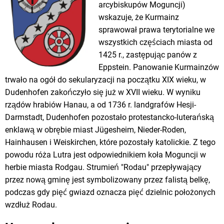
arcybiskupów Moguncji)
wskazuje, że Kurmainz
sprawował prawa terytorialne we
wszystkich częściach miasta od
1425 r., zastępując panów z
Eppstein. Panowanie Kurmainzów
trwało na ogół do sekularyzacji na początku XIX wieku, w
Dudenhofen zakończyło się już w XVII wieku. W wyniku
rządów hrabiów Hanau, a od 1736 r. landgrafów Hesji-
Darmstadt, Dudenhofen pozostało protestancko-luterańską
enklawą w obrębie miast Jügesheim, Nieder-Roden,
Hainhausen i Weiskirchen, które pozostały katolickie. Z tego
powodu róża Lutra jest odpowiednikiem koła Moguncji w
herbie miasta Rodgau. Strumień "Rodau" przepływający
przez nową gminę jest symbolizowany przez falistą belkę,
podczas gdy pięć gwiazd oznacza pięć dzielnic położonych
wzdłuż Rodau.