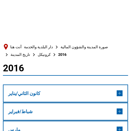
Türkçe
Українська
بحث
Polski
Português
صورة المدينة والشؤون المالية
دار البلدية والخدمة
أنت هنا
Română
2016
كرونيكل
تاريخ المدينة
Български
2016
2016
Русский
Deutsch
MENÜ
كانون الثاني/يناير
شباط/فبراير
مارس