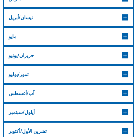
نيسان/أبريل
مايو
حزيران/يونيو
تموز/يوليو
آب/أغسطس
أيلول/سبتمبر
تشرين الأول/أكتوبر