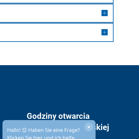
Godziny otwarcia
administracji miejskiej
×
Hallo! 😊 Haben Sie eine Frage?
Klicken Sie hier, und ich helfe