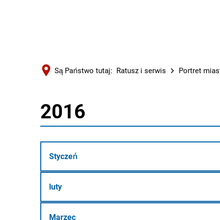
Są Państwo tutaj:
Ratusz i serwis
Portret mias
2016
2016
Styczeń
luty
Marzec