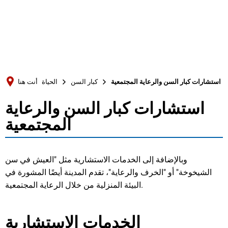
Türkçe
Українська
بحث
Polski
Português
استشارات كبار السن والرعاية المجتمعية
كبار السن
الحياة
أنت هنا
Română
استشارات كبار السن والرعاية
استشارات
Български
المجتمعية
Русский
كبار
Deutsch
MENÜ
السن
وبالإضافة إلى الخدمات الاستشارية مثل "العيش في سن
الشيخوخة" أو "الخرف والرعاية"، تقدم المدينة أيضًا المشورة في
والرعاية
البيئة المنزلية من خلال الرعاية المجتمعية.
المجتمعية
الخدمات الاستشارية