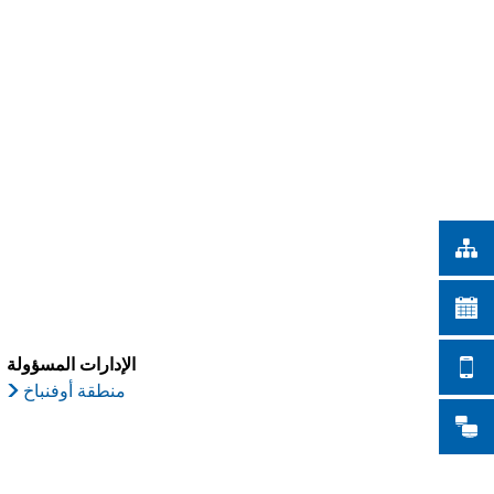
Türkçe
أعمال المدينة
Українська
بحث
Polski
Português
Română
Български
Русский
Deutsch
MENÜ
الإدارات المسؤولة
منطقة أوفنباخ