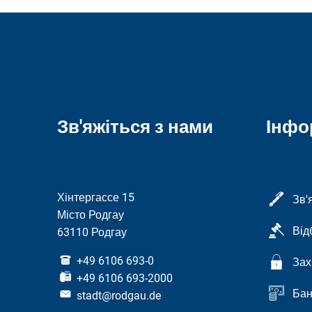
Зв'яжіться з нами
Інфо
Хінтергассе 15
Зв'
Місто Родгау
Від
63110 Родгау
+49 6106 693-0
Зах
+49 6106 693-2000
Бан
stadt@rodgau.de