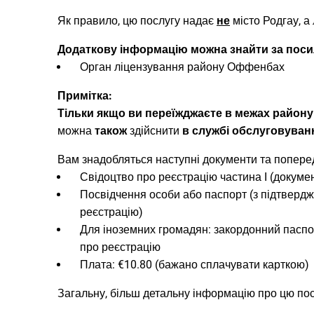
Як правило, цю послугу надає
не
місто Родгау, а
Додаткову інформацію можна знайти за пос
Орган ліцензування району Оффенбах
Примітка:
Тільки якщо ви переїжджаєте в межах райо
можна
також
здійснити
в службі обслуговуван
Вам знадобляться наступні документи та попере
Свідоцтво про реєстрацію частина I (докуме
Посвідчення особи або паспорт (з підтверд
реєстрацію)
Для іноземних громадян: закордонний паспор
про реєстрацію
Плата: €10.80 (бажано сплачувати карткою)
Загальну, більш детальну інформацію про цю по