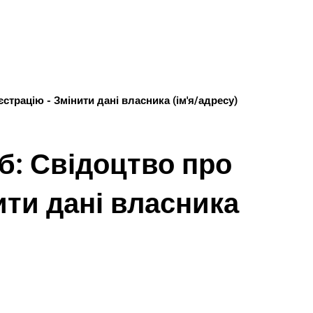
М
страцію - Змінити дані власника (ім'я/адресу)
б: Свідоцтво про
ити дані власника