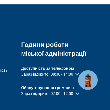
Години роботи
міської адміністрації
Доступність за телефоном
ість
Натисніть, щоб приховати інший час відкриття а
Зараз відкрито:
08:30
-
14:00
З 08:30 до 14:00
Обслуговування громадян
Натисніть, щоб приховати інший час відкриття а
Зараз відкрито:
07:00
-
12:00
З 07:00 до 12:00