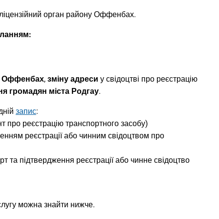
 ліцензійний орган району Оффенбах.
иланням:
ну Оффенбах
,
зміну адреси
у свідоцтві про реєстрацію
ня громадян міста Родгау
.
дній
запис
:
нт про реєстрацію транспортного засобу)
женням реєстрації або чинним свідоцтвом про
т та підтвердження реєстрації або чинне свідоцтво
слугу можна знайти нижче.