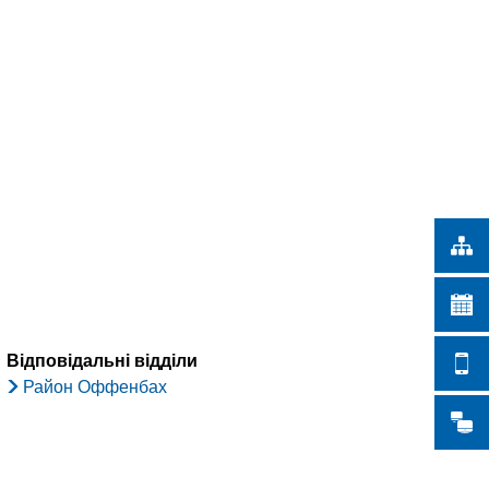
Türkçe
ІСЬКІ РОБОТИ
Українська
ПОШУК
Polski
Português
Română
Български
Русский
Deutsch
MENÜ
Відповідальні відділи
Район Оффенбах