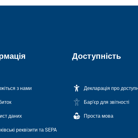
рмація
Доступність
яжіться з нами
Декларація про доступн
биток
Бар'єр для звітності
ист даних
Проста мова
ківські реквізити та SEPA