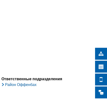
Türkçe
СКИЕ РАБОТЫ
Українська
ПОИСК
Polski
Português
Română
Български
Русский
Deutsch
MENÜ
Ответственные подразделения
Район Оффенбах