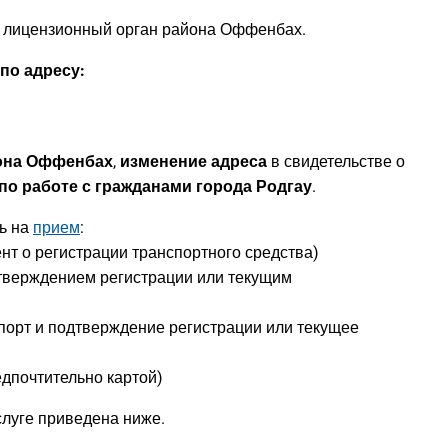
а лицензионный орган района Оффенбах.
по адресу:
йона Оффенбах
,
изменение адреса
в свидетельстве о
по работе с гражданами города Родгау
.
ь на
прием
:
ент о регистрации транспортного средства)
дтверждением регистрации или текущим
порт и подтверждение регистрации или текущее
едпочтительно картой)
луге приведена ниже.