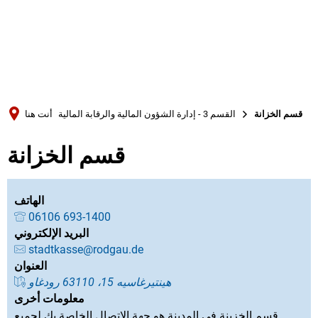
Türkçe
Українська
بحث
Polski
Português
قسم الخزانة
القسم 3 - إدارة الشؤون المالية والرقابة المالية
أنت هنا
Română
قسم الخزانة
Български
Русский
Deutsch
الهاتف
MENÜ
06106 693-1400
البريد الإلكتروني
stadtkasse@rodgau.de
العنوان
هينتيرغاسيه 15، 63110 رودغاو
معلومات أخرى
قسم الخزينة في المدينة هو جهة الاتصال الخاصة بك لجميع