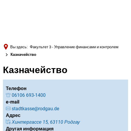
Türkçe
Українська
ПОИСК
Polski
Português
Вы здесь:
Факультет 3 - Управление финансами и контролем
Română
Казначейство
Български
Казначейство
Русский
Deutsch
MENÜ
Телефон
06106 693-1400
e-mail
stadtkasse@rodgau.de
Адрес
Хинтергассе 15, 63110 Родгау
Другая информация