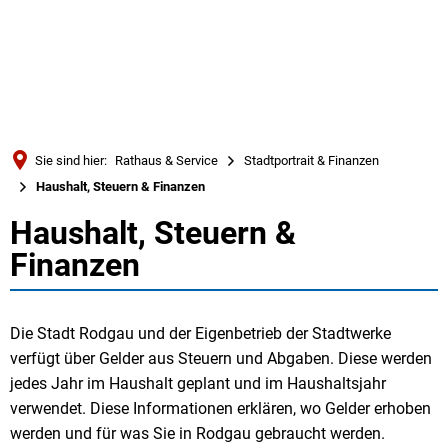
Türkçe
Українська
SUCHE
Polski
Português
Sie sind hier:
Rathaus & Service
Stadtportrait & Finanzen
Română
Haushalt, Steuern & Finanzen
Български
Haushalt, Steuern &
Haushalt,
Русский
Finanzen
Steuern
Deutsch
MENÜ
&
Die Stadt Rodgau und der Eigenbetrieb der Stadtwerke
verfügt über Gelder aus Steuern und Abgaben. Diese werden
Finanzen
jedes Jahr im Haushalt geplant und im Haushaltsjahr
verwendet. Diese Informationen erklären, wo Gelder erhoben
werden und für was Sie in Rodgau gebraucht werden.