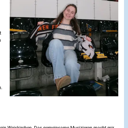
t
n
n.
verein Weiskirchen. Das gemeinsame Musizieren macht mir