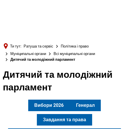
Türkçe
Українська
ПОШУК
Polski
Português
Ти тут:
Ратуша та сервіс
Політика і право
Română
Муніципальні органи
Всі муніципальні органи
Дитячий та молодіжний парламент
Български
Русский
Дитячий та молодіжний
Deutsch
MENÜ
парламент
Вибори 2026
Генерал
Завдання та права