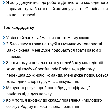
Я хочу долучитися до роботи Дитячого та молодіжного
парламенту та брати в ній активну участь. Сподіваюся
на ваші голоси!
Про кандидатку
У вільний час я займаюся спортом і музикою.
З 5-го класу я граю на трубі в музичному товаристві
Вайскірхена. Мені дуже подобається грати разом з
іншими.
3 роки тому я почала грати у волейбол у молодіжній
команді клубу «Sportfreunde Rodgau», а рік тому
перейшла до жіночої команди. Мені дуже подобаються
командний спорт і дружнє спілкування.
Минулого року я пройшов обряд конфірмації і з
радістю відвідую церкву.
Крім того, я входжу до складу правління «Молодого
союзу» Родгау в якості члена правління.