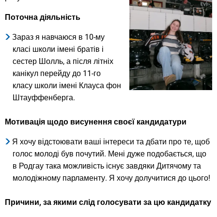
Поточна діяльність
Зараз я навчаюся в 10-му
класі школи імені братів і
сестер Шолль, а після літніх
канікул перейду до 11-го
класу школи імені Клауса фон
Штауффенберга.
Мотивація щодо висунення своєї кандидатури
Я хочу відстоювати ваші інтереси та дбати про те, щоб
голос молоді був почутий. Мені дуже подобається, що
в Родгау така можливість існує завдяки Дитячому та
молодіжному парламенту. Я хочу долучитися до цього!
Причини, за якими слід голосувати за цю кандидатку