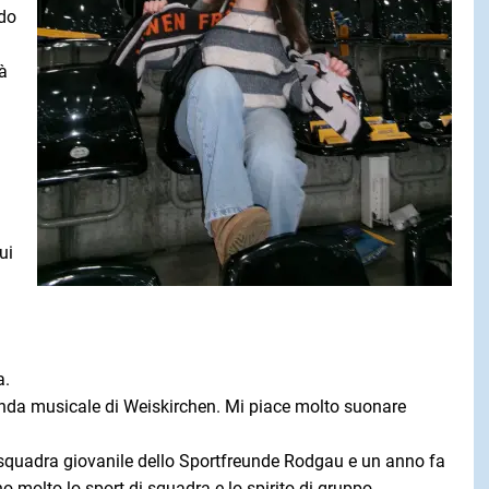
odo
à
ui
a.
nda musicale di Weiskirchen. Mi piace molto suonare
la squadra giovanile dello Sportfreunde Rodgau e un anno fa
 molto lo sport di squadra e lo spirito di gruppo.