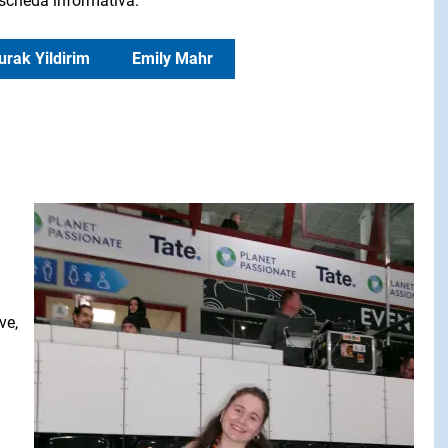
i scheda informativa.
urak Yildirim
Emily Mahr
ve,